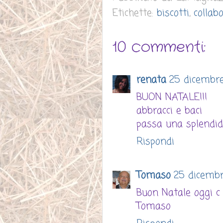
Etichette:
biscotti
,
collab
10 commenti:
renata
25 dicembre 
BUON NATALE!!!
abbracci e baci
passa una splendida
Rispondi
Tomaso
25 dicembre
Buon Natale oggi c è
Tomaso