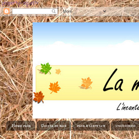
property='og:url'/>
Home page
Cucina di base
pane e lievitati
stuzzichini