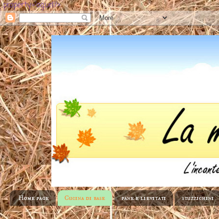
property='og:url'/>
Home page
Cucina di base
pane e lievitati
stuzzichini