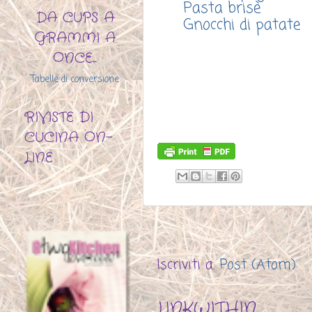
Pasta brisè
DA CUPS A
Gnocchi di patate
GRAMMI A
ONCE...
Tabelle di conversione
RIVISTE DI
CUCINA ON-
LINE
Iscriviti a:
Post (Atom)
LINKWITHIN